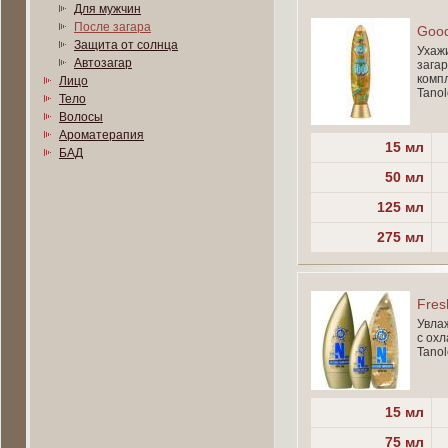
Для мужчин
После загара
Goo
Защита от солнца
Ухаж
Автозагар
загар
компл
Лицо
Tano
Тело
Волосы
Ароматерапия
15 мл
БАД
50 мл
125 мл
275 мл
Fres
Увла
с ох
Tano
15 мл
75 мл