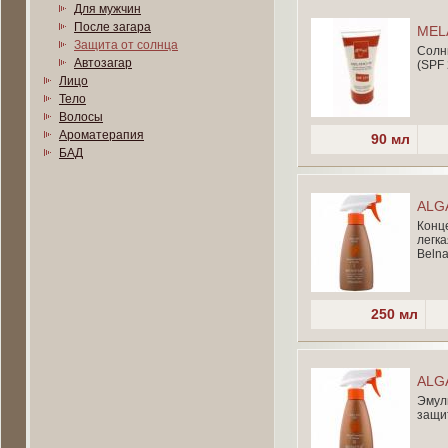
Для мужчин
После загара
MEL
Защита от солнца
Солн
Автозагар
(SPF 
Лицо
Тело
Волосы
Ароматерапия
90 мл
БАД
ALG
Конц
легка
Belna
250 мл
ALGA
Эмул
защит