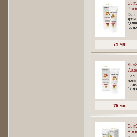
SunS
Resi
Солн
крем 
дели
(водо
75 мл
SunS
Wate
Солн
крем 
норм
(водо
75 мл
SunS
Resi