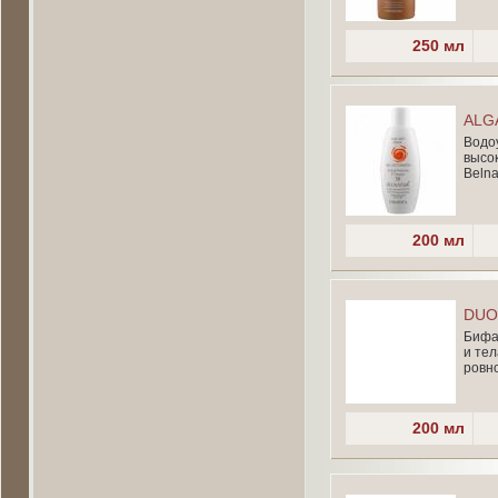
250 мл
ALG
Водо
высо
Belna
200 мл
DUO
Бифа
и тел
ровно
200 мл