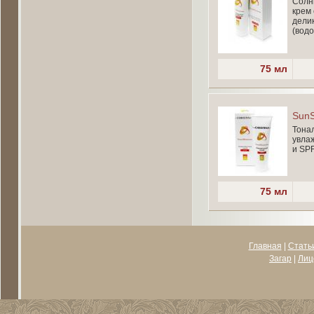
Солн
крем 
дели
(водо
75 мл
SunS
Тона
увла
и SPF
75 мл
Главная
|
Стать
Загар
|
Лиц