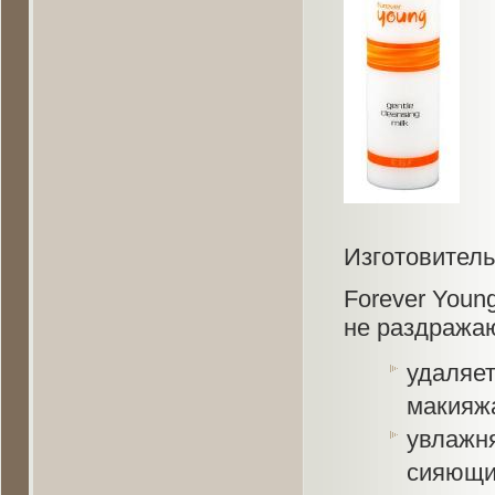
Изготовитель:
Forever Young
не раздража
удаляет
макияж
увлажня
сияющи