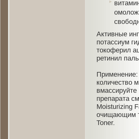
витами
омолож
свобод
Активные инг
потассиум ги
токоферил ац
ретинил паль
Применение:
количество м
вмассируйте 
препарата см
Moisturizing 
очищающим то
Toner.