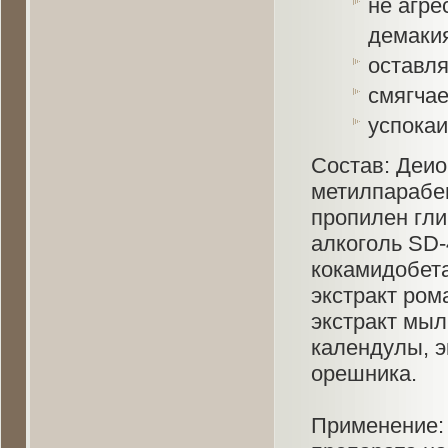
не агре
демаки
оставл
смягчае
успокаи
Состав: Деио
метилпарабе
пропилен гли
алкоголь SD-
кокамидобета
экстракт ром
экстракт мыл
календулы, э
орешника.
Применение: