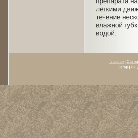
препарата на
лёгкими дви
течение неск
влажной губк
водой.
Главная
|
Стать
Загар
|
Лиц