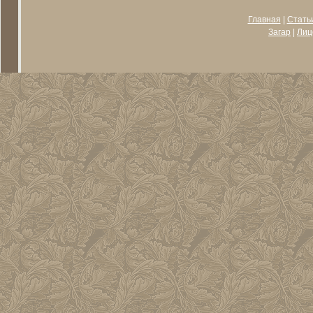
Главная
|
Стать
Загар
|
Лиц