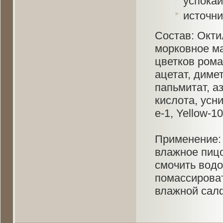
успокаи
источни
Состав: Окти
морковное ма
цветков рома
ацетат, диме
папьмитат, а
кислота, усн
е-1, Yellow-10
Применение: 
влажное пицо
смочить водо
помассироват
влажной сал