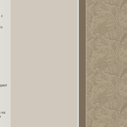
 с
го
т
ждают
 на
и