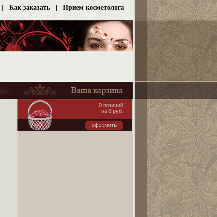
|
Как заказать
|
Прием косметолога
0 позиций
на 0 руб.