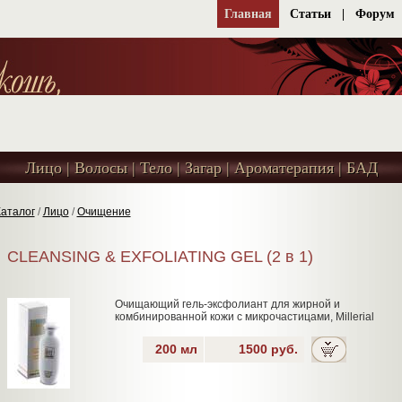
Главная
Статьи
|
Форум
Лицо
|
Волосы
|
Тело
|
Загар
|
Ароматерапия
|
БАД
Лицо | Волосы | Тело | Загар | Ароматерапия | БАД
аталог
/
Лицо
/
Очищение
CLEANSING & EXFOLIATING GEL (2 в 1)
Очищающий гель-эксфолиант для жирной и
комбинированной кожи с микрочастицами, Millerial
200 мл
1500 руб.