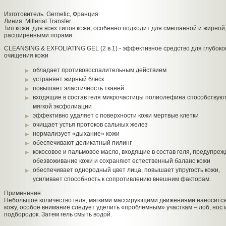
Изготовитель: Gernetic, Франция
Линия: Millerial Transfer
Тип кожи: для всех типов кожи, особенно подходит для смешанной и жирной,
расширенными порами.
CLEANSING & EXFOLIATING GEL (2 в 1) - эффективное средство для глубоко
очищения кожи
обладает противовоспалительным действием
устраняет жирный блеск
повышает эластичность тканей
входящие в состав геля микрочастицы полиолефина способствую
мягкой эксфолиации
эффективно удаляет с поверхности кожи мертвые клетки
очищает устья протоков сальных желез
нормализует «дыхание» кожи
обеспечивают деликатный пилинг
кокосовое и пальмовое масло, входящие в состав геля, предупре
обезвоживание кожи и сохраняют естественный баланс кожи
обеспечивает однородный цвет лица, повышает упругость кожи,
усиливает способность к сопротивлению внешним факторам.
Применение:
Небольшое количество геля, мягкими массирующими движениями наносится
кожу, особое внимание следует уделить «проблемным» участкам – лоб, нос 
подбородок. Затем гель смыть водой.